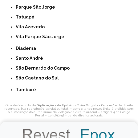
Parque São Jorge
Tatuapé
Vila Azevedo
Vila Parque São Jorge
Diadema
Santo André
São Bernardo do Campo
São Caetano do Sul
Tamboré
O conteúdo do texto "
Aplicações de Epóxi no Chão Mogi das Cruzes
" é de direito
reservado. Sua reprodução, parcial ou total, mesmo citando nossos links, é proibida sem
a autorização do autor. Crime de violação de direito autoral – artigo 184 do Código
Penal –
Lei 9610/98 - Lei de direitos autorais
.