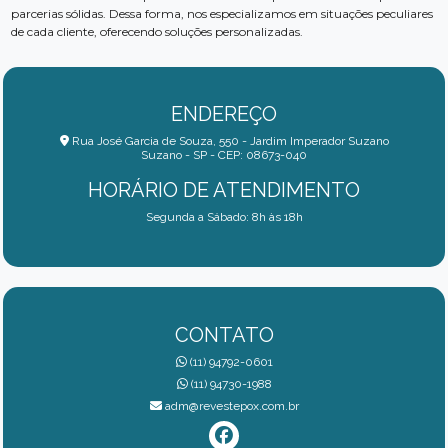
parcerias sólidas. Dessa forma, nos especializamos em situações peculiares
RECUPERAÇÃO DE PISOS INDUSTRIAIS: GUIA COMPLETO
de cada cliente, oferecendo soluções personalizadas.
PARA SUCESSO
RENOVANDO ESPAÇOS: ARTE DA RECUPERAÇÃO DE PISOS
DE ESTACIONAMENTO
ENDEREÇO
Rua José Garcia de Souza, 550 - Jardim Imperador Suzano
RESINA EPÓXI: GUIA COMPLETO PARA INICIANTES E
Suzano - SP - CEP: 08673-040
PROJETOS CRIATIVOS
HORÁRIO DE ATENDIMENTO
REVESTIMENTOS AUTONIVELANTES: GUIA COMPLETO
Segunda a Sábado: 8h às 18h
PARA ESCOLHA E USO
REVESTIMENTOS AUTONIVELANTES: O GUIA COMPLETO
QUE VOCÊ PRECISA
REVESTIMENTOS AUTONIVELANTES: O GUIA DEFINITIVO
CONTATO
PARA INICIANTES
(11) 94792-0601
(11) 94730-1988
REVESTIMENTOS AUTONIVELANTES: TUDO QUE VOCÊ
adm@revestepox.com.br
PRECISA SABER