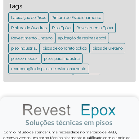
SUA ESCOLHA
Tags
PISOS DE URETANO: DESCUBRA VANTAGENS E
Lapidação de Pisos
Pintura de Estacionamento
APLICAÇÕES ESSENCIAIS
Pintura de Quadras
Piso Epóxi
Revestimento Epóxi
PISOS EM EPÓXI: GUIA COMPLETO PARA AMBIENTES
Revestimento Uretano
aplicação de resinas epóxi
MODERNOS
piso industrial
pisos de concreto polido
pisos de uretano
PISOS PARA INDÚSTRIA: GUIA COMPLETO PARA ESCOLHER
O IDEAL
pisos em epóxi
pisos para indústria
recuperação de pisos de estacionamento
PRINCIPAIS VANTAGENS DO REVESTIMENTO URETANO
PARA SEU PROJETO
recuperação de pisos industriais
resina epóxi
revestimentos autonivelantes
revestimentos de piso
RECUPERAÇÃO DE PISOS DE ESTACIONAMENTO: GUIA
COMPLETO PARA TRANSFORMAR SEU ESPAÇO
revestimentos em poliuretano
revestimentos para piso
RECUPERAÇÃO DE PISOS DE ESTACIONAMENTO: GUIA
PRÁTICO E EFICAZ
RECUPERAÇÃO DE PISOS INDUSTRIAIS: GUIA COMPLETO
Com o intuito de atender uma necessidade no mercado de RAD,
PARA REVITALIZAÇÃO
desenvolvemos um corpo técnico altamente qualificado com o apoio de