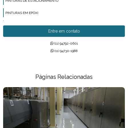
PINTURAS DE ESTACIONAMENTO
PINTURAS EM EPÓXI
PINTURAS EM POLIURETANO
Entre em contato
PINTURAS EPÓXI
(11) 94792-0601
PISO INDUSTRIAL
(11) 94730-1988
PISO MMA
PISO URETANO
Páginas Relacionadas
PISOS DE CONCRETO POLIDO
PISOS DE URETANO
PISOS EM EPÓXI
PISOS EPÓXI