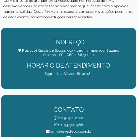
Com o intuito de atender uma necessidade no mercado de RAD,
desenvolvemos um corpo técnico altamente qualificado com o apoio de
parcerias sólidas. Dessa forma, nos especializamos em situações peculiares
de cada cliente, oferecendo soluções personalizadas.
ENDEREÇO
Rua José Garcia de Souza, 550 - Jardim Imperador Suzano
Suzano - SP - CEP: 08673-040
HORÁRIO DE ATENDIMENTO
Segunda a Sábado: 8h às 18h
CONTATO
(11) 94792-0601
(11) 94730-1988
adm@revestepox.com.br