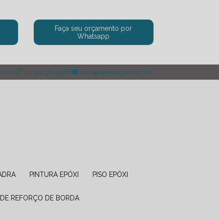
a
Faça seu orçamento por
Whatsapp
-0601
(11) 94730-1988
adm@revestepox.com.br
UADRA
PINTURA EPÓXI
PISO EPÓXI
 DE REFORÇO DE BORDA