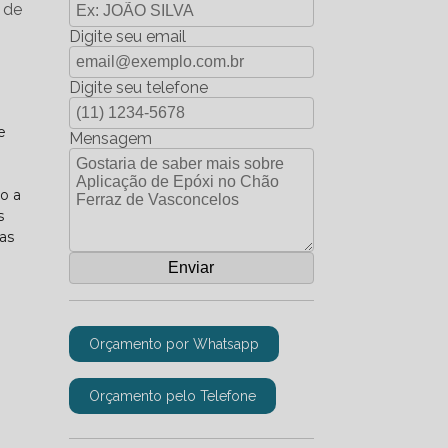
 de
Digite seu email
Digite seu telefone
e
Mensagem
o a
s
das
Orçamento por Whatsapp
Orçamento pelo Telefone