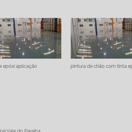
na epóxi aplicação
pintura de chão com tinta e
apé
Vale do Paraíba