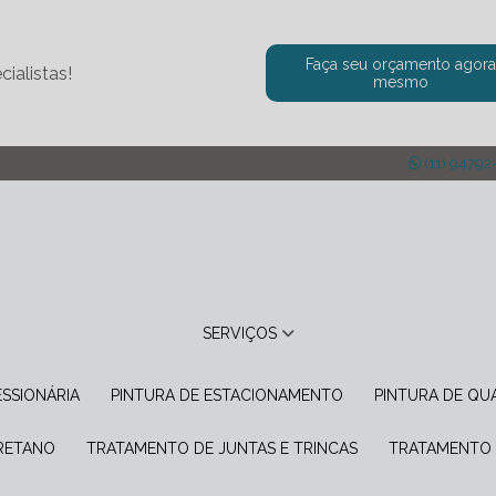
Faça seu orçamento agor
ialistas!
mesmo
(11) 94792
SERVIÇOS
ESSIONÁRIA
PINTURA DE ESTACIONAMENTO
PINTURA DE Q
URETANO
TRATAMENTO DE JUNTAS E TRINCAS
TRATAMENTO