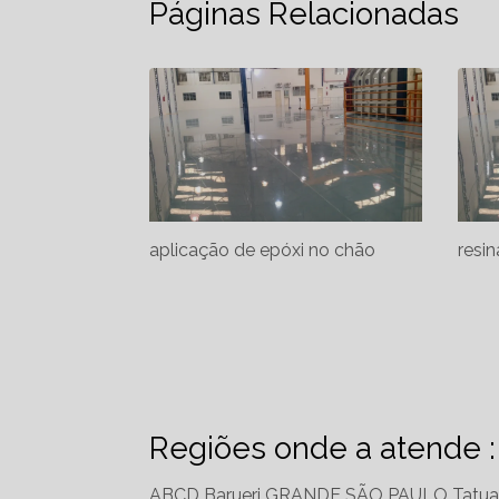
Páginas Relacionadas
aplicação de epóxi no chão
resi
Regiões onde a atende :
ABCD
Barueri
GRANDE SÃO PAULO
Tatu