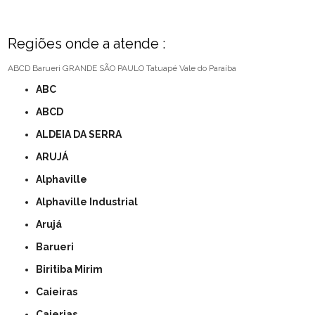
Regiões onde a atende :
ABCD
Barueri
GRANDE SÃO PAULO
Tatuapé
Vale do Paraíba
ABC
ABCD
ALDEIA DA SERRA
ARUJÁ
Alphaville
Alphaville Industrial
Arujá
Barueri
Biritiba Mirim
Caieiras
Caierias