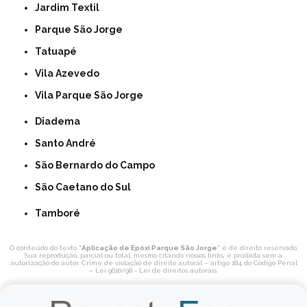
Jardim Textil
Parque São Jorge
Tatuapé
Vila Azevedo
Vila Parque São Jorge
Diadema
Santo André
São Bernardo do Campo
São Caetano do Sul
Tamboré
O conteúdo do texto "
Aplicação de Epóxi Parque São Jorge
" é de direito reservado.
Sua reprodução, parcial ou total, mesmo citando nossos links, é proibida sem a
autorização do autor. Crime de violação de direito autoral – artigo 184 do Código Penal
–
Lei 9610/98 - Lei de direitos autorais
.