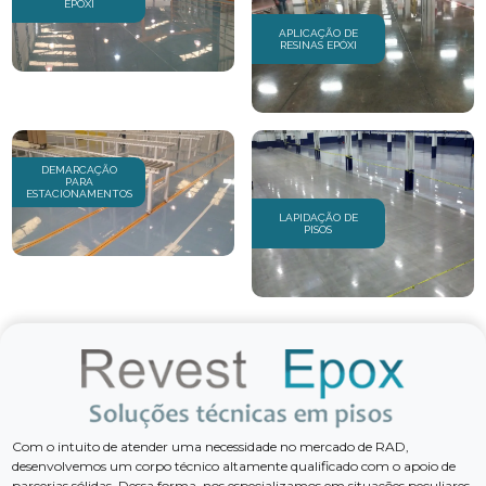
EPÓXI
APLICAÇÃO DE
RESINAS EPÓXI
DEMARCAÇÃO
PARA
ESTACIONAMENTOS
LAPIDAÇÃO DE
PISOS
Com o intuito de atender uma necessidade no mercado de RAD,
desenvolvemos um corpo técnico altamente qualificado com o apoio de
parcerias sólidas. Dessa forma, nos especializamos em situações peculiares