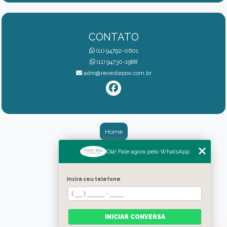
CONTATO
(11) 94792-0601
(11) 94730-1988
adm@revestepox.com.br
Home
Quem somos
Olá! Fale agora pelo WhatsApp
Galeria
Insira seu telefone
Serviços
Blog
INICIAR CONVERSA
Contato