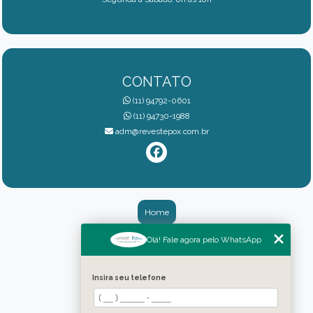
CONTATO
(11) 94792-0601
(11) 94730-1988
adm@revestepox.com.br
Home
Quem somos
Olá! Fale agora pelo WhatsApp
Galeria
Insira seu telefone
Serviços
Blog