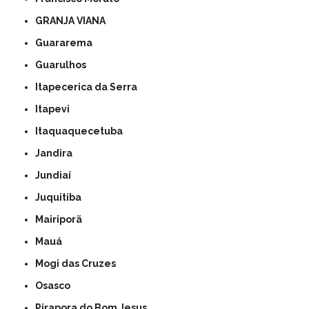
GRANJA VIANA
Guararema
Guarulhos
Itapecerica da Serra
Itapevi
Itaquaquecetuba
Jandira
Jundiaí
Juquitiba
Mairiporã
Mauá
Mogi das Cruzes
Osasco
Pirapora do Bom Jesus