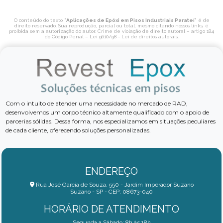
O conteúdo do texto "
Aplicações de Epóxi em Pisos Industriais Parateí
" é de
direito reservado. Sua reprodução, parcial ou total, mesmo citando nossos links, é
proibida sem a autorização do autor. Crime de violação de direito autoral – artigo 184
do Código Penal –
Lei 9610/98 - Lei de direitos autorais
.
Com o intuito de atender uma necessidade no mercado de RAD,
desenvolvemos um corpo técnico altamente qualificado com o apoio de
parcerias sólidas. Dessa forma, nos especializamos em situações peculiares
de cada cliente, oferecendo soluções personalizadas.
ENDEREÇO
Rua José Garcia de Souza, 550 - Jardim Imperador Suzano
Suzano - SP - CEP: 08673-040
HORÁRIO DE ATENDIMENTO
Segunda a Sábado: 8h às 18h