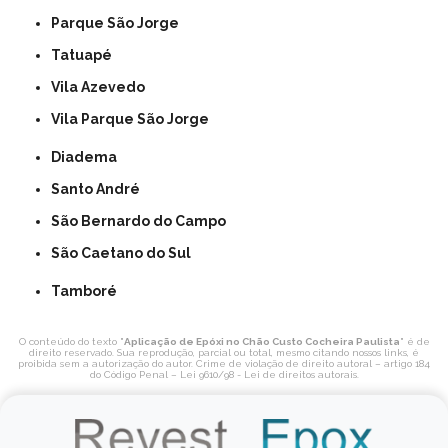
Parque São Jorge
Tatuapé
Vila Azevedo
Vila Parque São Jorge
Diadema
Santo André
São Bernardo do Campo
São Caetano do Sul
Tamboré
O conteúdo do texto "
Aplicação de Epóxi no Chão Custo Cocheira Paulista
" é de
direito reservado. Sua reprodução, parcial ou total, mesmo citando nossos links, é
proibida sem a autorização do autor. Crime de violação de direito autoral – artigo 184
do Código Penal –
Lei 9610/98 - Lei de direitos autorais
.