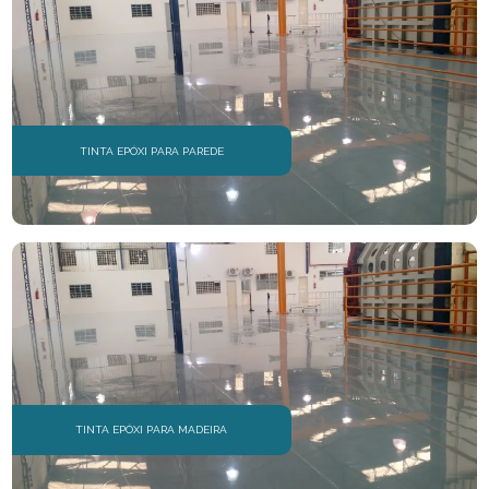
PISOS DE URETANO
PISOS EM EPÓXI
PISOS EPÓXI
PISOS EPÓXI PARA SHOPPING
TINTA EPÓXI PARA PAREDE
PISOS INDUSTRIAIS
PISOS NIVELANTES
PISOS PARA INDÚSTRIA
PISOS POLIDOS
RECUPERAÇÃO DE PISOS DE ESTACIONAMENTO
RECUPERAÇÃO DE PISOS INDUSTRIAIS
TINTA EPÓXI PARA MADEIRA
RESINA EPÓXI