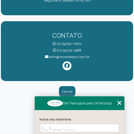
Segunda a Sábado: 8h às 18h
CONTATO
(11) 94792-0601
(11) 94730-1988
adm@revestepox.com.br
Home
Quem somos
Olá! Fale agora pelo WhatsApp
Galeria
Insira seu telefone
Serviços
Blog