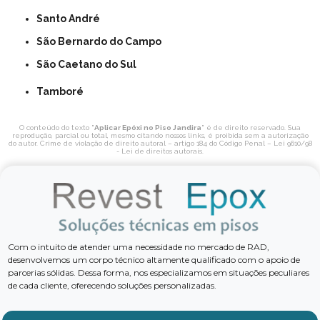
Santo André
São Bernardo do Campo
São Caetano do Sul
Tamboré
O conteúdo do texto "
Aplicar Epóxi no Piso Jandira
" é de direito reservado. Sua
reprodução, parcial ou total, mesmo citando nossos links, é proibida sem a autorização
do autor. Crime de violação de direito autoral – artigo 184 do Código Penal –
Lei 9610/98
- Lei de direitos autorais
.
Com o intuito de atender uma necessidade no mercado de RAD,
desenvolvemos um corpo técnico altamente qualificado com o apoio de
parcerias sólidas. Dessa forma, nos especializamos em situações peculiares
de cada cliente, oferecendo soluções personalizadas.