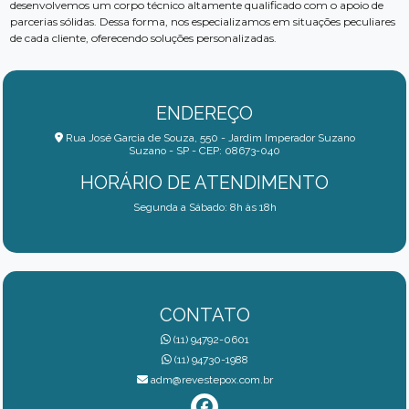
desenvolvemos um corpo técnico altamente qualificado com o apoio de
parcerias sólidas. Dessa forma, nos especializamos em situações peculiares
de cada cliente, oferecendo soluções personalizadas.
ENDEREÇO
Rua José Garcia de Souza, 550 - Jardim Imperador Suzano
Suzano - SP - CEP: 08673-040
HORÁRIO DE ATENDIMENTO
Segunda a Sábado: 8h às 18h
CONTATO
(11) 94792-0601
(11) 94730-1988
adm@revestepox.com.br