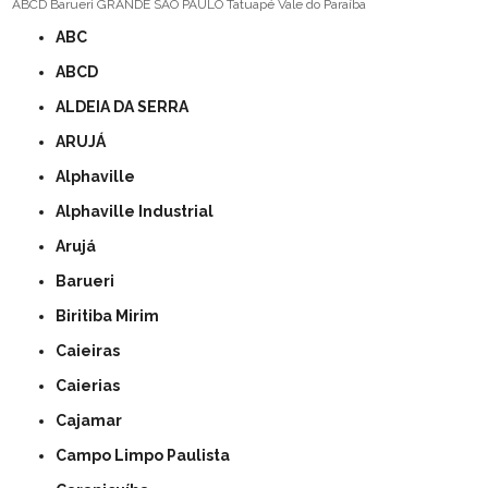
ABCD
Barueri
GRANDE SÃO PAULO
Tatuapé
Vale do Paraíba
ABC
ABCD
ALDEIA DA SERRA
ARUJÁ
Alphaville
Alphaville Industrial
Arujá
Barueri
Biritiba Mirim
Caieiras
Caierias
Cajamar
Campo Limpo Paulista