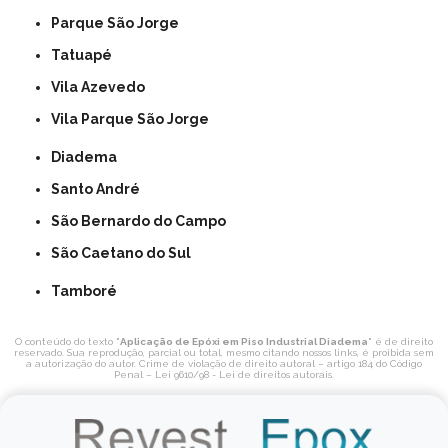
Parque São Jorge
Tatuapé
Vila Azevedo
Vila Parque São Jorge
Diadema
Santo André
São Bernardo do Campo
São Caetano do Sul
Tamboré
O conteúdo do texto "
Aplicação de Epóxi em Piso Industrial Diadema
" é de direito
reservado. Sua reprodução, parcial ou total, mesmo citando nossos links, é proibida sem
a autorização do autor. Crime de violação de direito autoral – artigo 184 do Código
Penal –
Lei 9610/98 - Lei de direitos autorais
.