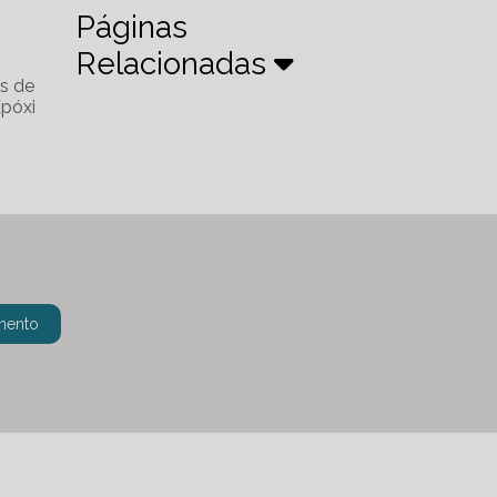
Páginas
Relacionadas
és de
póxi
mento