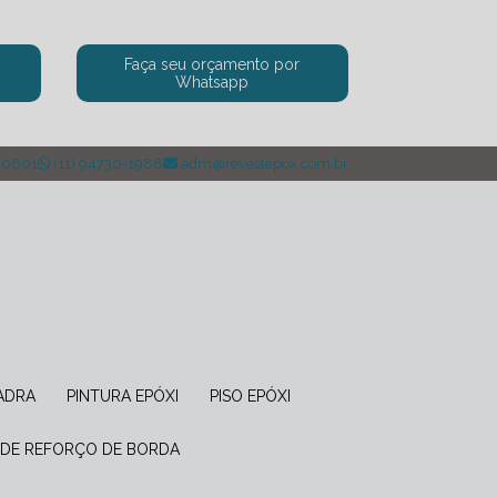
a
Faça seu orçamento por
Whatsapp
-0601
(11) 94730-1988
adm@revestepox.com.br
UADRA
PINTURA EPÓXI
PISO EPÓXI
 DE REFORÇO DE BORDA