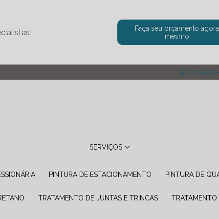
Faça seu orçamento agor
ialistas!
mesmo
(11) 94792
SERVIÇOS
ESSIONÁRIA
PINTURA DE ESTACIONAMENTO
PINTURA DE Q
URETANO
TRATAMENTO DE JUNTAS E TRINCAS
TRATAMENTO