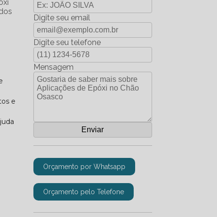
óxi
 dos
Digite seu email
Digite seu telefone
Mensagem
e
tos e
ajuda
Orçamento por Whatsapp
Orçamento pelo Telefone