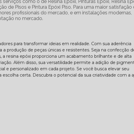
ntes serviços como o de Resina Epóxi, Pinturas Epóxi, Resina Ep
ção de Pisos e Pintura Epóxi Piso. Para uma maior satisfação
lhores profissionais do mercado, e em instalações modernas,
cotação no mercado.
iadores para transformar ideias em realidade. Com sua aderência
lita a produção de peças únicas e resistentes. Seja na confecção d
cos, a resina epóxi proporciona um acabamento brilhante e de alta
iação. Além disso, sua versatilidade permite a adição de pigmen
ial e personalizado em cada projeto. Se você busca elevar seu
 a escolha certa. Descubra o potencial da sua criatividade com a 