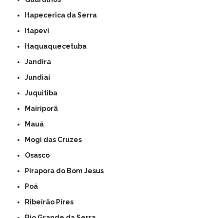
Itapecerica da Serra
Itapevi
Itaquaquecetuba
Jandira
Jundiaí
Juquitiba
Mairiporã
Mauá
Mogi das Cruzes
Osasco
Pirapora do Bom Jesus
Poá
Ribeirão Pires
Rio Grande da Serra