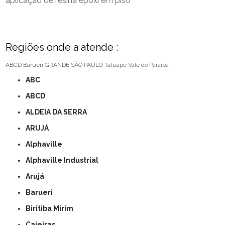
aplicação de resina epóxi em piso
Regiões onde a atende :
ABCD
Barueri
GRANDE SÃO PAULO
Tatuapé
Vale do Paraíba
ABC
ABCD
ALDEIA DA SERRA
ARUJÁ
Alphaville
Alphaville Industrial
Arujá
Barueri
Biritiba Mirim
Caieiras