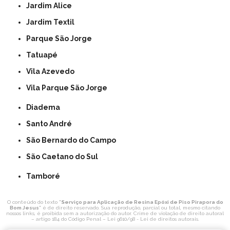
Jardim Alice
Jardim Textil
Parque São Jorge
Tatuapé
Vila Azevedo
Vila Parque São Jorge
Diadema
Santo André
São Bernardo do Campo
São Caetano do Sul
Tamboré
O conteúdo do texto "
Serviço para Aplicação de Resina Epóxi de Piso Pirapora do
Bom Jesus
" é de direito reservado. Sua reprodução, parcial ou total, mesmo citando
nossos links, é proibida sem a autorização do autor. Crime de violação de direito autoral
– artigo 184 do Código Penal –
Lei 9610/98 - Lei de direitos autorais
.