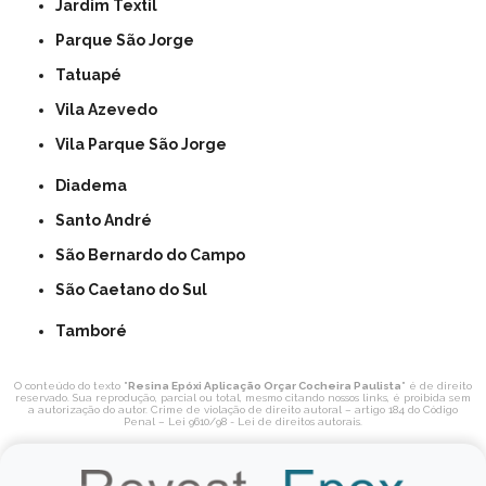
Jardim Textil
Parque São Jorge
Tatuapé
Vila Azevedo
Vila Parque São Jorge
Diadema
Santo André
São Bernardo do Campo
São Caetano do Sul
Tamboré
O conteúdo do texto "
Resina Epóxi Aplicação Orçar Cocheira Paulista
" é de direito
reservado. Sua reprodução, parcial ou total, mesmo citando nossos links, é proibida sem
a autorização do autor. Crime de violação de direito autoral – artigo 184 do Código
Penal –
Lei 9610/98 - Lei de direitos autorais
.