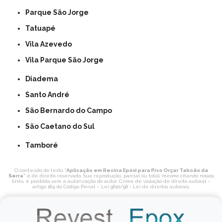
Parque São Jorge
Tatuapé
Vila Azevedo
Vila Parque São Jorge
Diadema
Santo André
São Bernardo do Campo
São Caetano do Sul
Tamboré
O conteúdo do texto "
Aplicação em Resina Epóxi para Piso Orçar Taboão da
Serra
" é de direito reservado. Sua reprodução, parcial ou total, mesmo citando nossos
links, é proibida sem a autorização do autor. Crime de violação de direito autoral –
artigo 184 do Código Penal –
Lei 9610/98 - Lei de direitos autorais
.