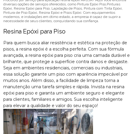
Procurou por serviço para aplicação resina epóxi ARUJÁ? Aqui você encontra
diversas opções de serviços oferecidos, como Pintura Epóxi Piso,Pinturas
Epóxi, Resina Epóxi para Piso, Lapidação de Pisos, Pintura com Tinta Epóxi,
Pintura de Piso Epóxi, Resina Epóxi e Pisos Epóxi. Com equipamentos
modernos, e instalações em ótimo estado, a empresa é capaz de suprir a
necessidade de seus clientes, conquistando sua confiança.
Resina Epóxi para Piso
Para quem busca aliar resistência e estética na proteção de
pisos, a resina epóxi é a escolha perfeita. Com sua fórmula
avançada, a resina epóxi para piso cria uma camada durável e
brilhante, que protege a superfície contra danos e desgaste.
Seja em ambientes residenciais, comerciais ou industriais,
essa solução garante um piso com aparência impecável por
muitos anos. Além disso, a facilidade de limpeza torna a
manutenção uma tarefa simples e rápida. Invista na resina
epóxi para piso e garanta um ambiente seguro e elegante
para clientes, familiares e amigos. Sua escolha inteligente
para elevar a qualidade e valor do seu espaço!