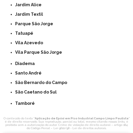
Jardim Alice
Jardim Textil
Parque São Jorge
Tatuapé
Vila Azevedo
Vila Parque São Jorge
Diadema
Santo André
São Bernardo do Campo
São Caetano do Sul
Tamboré
O conteúdo do texto "
Aplicação de Epóxi em Piso Industrial Campo Limpo Paulista
"
é de direito reservado. Sua reprodução, parcial ou total, mesmo citando nossos links, é
proibida sem a autorização do autor. Crime de violação de direito autoral – artigo 184
do Código Penal –
Lei 9610/98 - Lei de direitos autorais
.